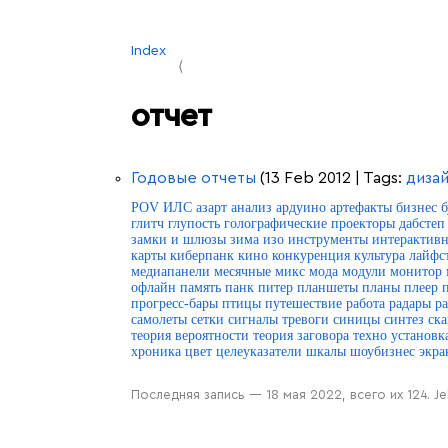
Index
отчет
Годовые отчеты
(13 Feb 2012 | Tags:
диза
POV
ИЛС
азарт
анализ
ардуино
артефакты
бизнес
глитч
глупость
голографические проекторы
дабстеп
замки и шлюзы
зима
изо
инструменты
интерактивн
карты
киберпанк
кино
конкуренция
культура
лайфс
медиапанели
месячные
микс
мода
модули
монитор
офлайн
память
панк
питер
планшеты
планы
плеер
прогресс-бары
птицы
путешествие
работа
радары
р
самолеты
сетки
сигналы тревоги
синицы
синтез
ск
теория вероятности
теория заговора
техно
установк
хроника
цвет
целеуказатели
шкалы
шоубизнес
экра
Последняя запись — 18 мая 2022, всего их 124. Jeky