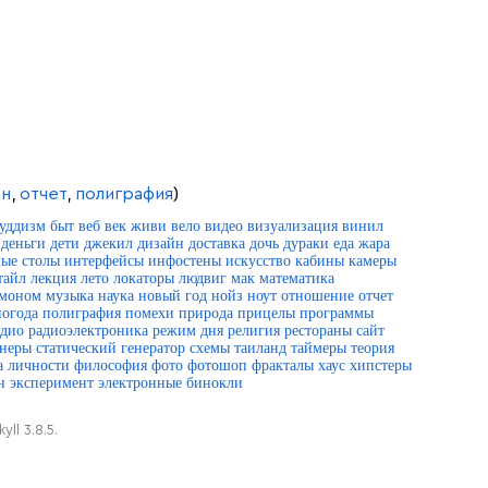
йн
,
отчет
,
полиграфия
)
буддизм
быт
веб
век живи
вело
видео
визуализация
винил
деньги
дети
джекил
дизайн
доставка
дочь
дураки
еда
жара
ые столы
интерфейсы
инфостены
искусство
кабины
камеры
тайл
лекция
лето
локаторы
людвиг
мак
математика
моном
музыка
наука
новый год
нойз
ноут
отношение
отчет
погода
полиграфия
помехи
природа
прицелы
программы
адио
радиоэлектроника
режим дня
религия
рестораны
сайт
анеры
статический генератор
схемы
таиланд
таймеры
теория
а личности
философия
фото
фотошоп
фракталы
хаус
хипстеры
н
эксперимент
электронные бинокли
ll 3.8.5.