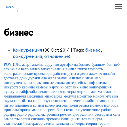
Index
бизнес
Конкуренция
(08 Oct 2014 | Tags:
бизнес
,
конкуренция
,
отношение
)
POV
ИЛС
азарт
анализ
ардуино
артефакты
бизнес
буддизм
быт
веб
век живи
вело
видео
визуализация
винил
глитч
глупость
голографические проекторы
дабстеп
деньги
дети
джекил
дизайн
доставка
дочь
дураки
еда
жара
замки и шлюзы
зима
изо
инструменты
интерактивные столы
интерфейсы
инфостены
искусство
кабины
камеры
карты
киберпанк
кино
конкуренция
культура
лайфстайл
лекция
лето
локаторы
людвиг
мак
математика
медиапанели
месячные
микс
мода
модули
монитор
моном
музыка
наука
новый год
нойз
ноут
отношение
отчет
офлайн
память
панк
питер
планшеты
планы
плеер
погода
полиграфия
помехи
природа
прицелы
программы
прогресс-бары
птицы
путешествие
работа
радары
радио
радиоэлектроника
режим дня
религия
рестораны
сайт
самолеты
сетки
сигналы тревоги
синицы
синтез
сканеры
статический генератор
схемы
таиланд
таймеры
теория
теория