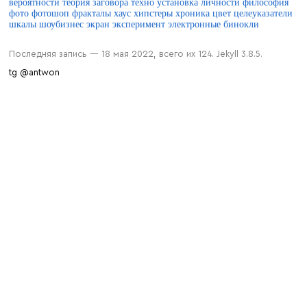
вероятности
теория заговора
техно
установка личности
философия
фото
фотошоп
фракталы
хаус
хипстеры
хроника
цвет
целеуказатели
шкалы
шоубизнес
экран
эксперимент
электронные бинокли
Последняя запись — 18 мая 2022, всего их 124. Jekyll 3.8.5.
tg @antwon