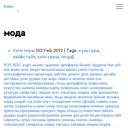
Index
мода
Хипстеры
(02 Feb 2012 | Tags:
культура
,
лайфстайл
,
хипстеры
,
мода
)
POV
ИЛС
азарт
анализ
ардуино
артефакты
бизнес
буддизм
быт
веб
век живи
вело
видео
визуализация
винил
глитч
глупость
голографические проекторы
дабстеп
деньги
дети
джекил
дизайн
доставка
дочь
дураки
еда
жара
замки и шлюзы
зима
изо
инструменты
интерактивные столы
интерфейсы
инфостены
искусство
кабины
камеры
карты
киберпанк
кино
конкуренция
культура
лайфстайл
лекция
лето
локаторы
людвиг
мак
математика
медиапанели
месячные
микс
мода
модули
монитор
моном
музыка
наука
новый год
нойз
ноут
отношение
отчет
офлайн
память
панк
питер
планшеты
планы
плеер
погода
полиграфия
помехи
природа
прицелы
программы
прогресс-бары
птицы
путешествие
работа
радары
радио
радиоэлектроника
режим дня
религия
рестораны
сайт
самолеты
сетки
сигналы тревоги
синицы
синтез
сканеры
статический генератор
схемы
таиланд
таймеры
теория
теория