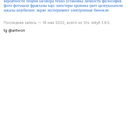
вероятности
теория заговора
техно
установка личности
философия
фото
фотошоп
фракталы
хаус
хипстеры
хроника
цвет
целеуказатели
шкалы
шоубизнес
экран
эксперимент
электронные бинокли
Последняя запись — 18 мая 2022, всего их 124. Jekyll 3.8.5.
tg @antwon