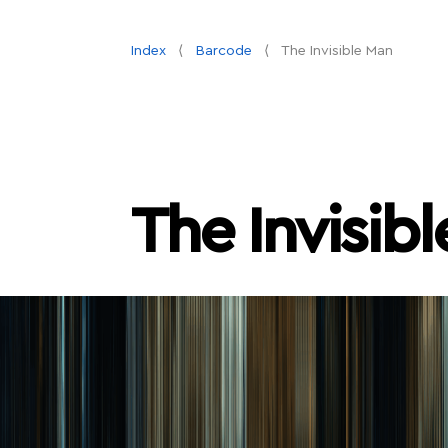
Index
Barcode
The Invisible Man
The Invisib